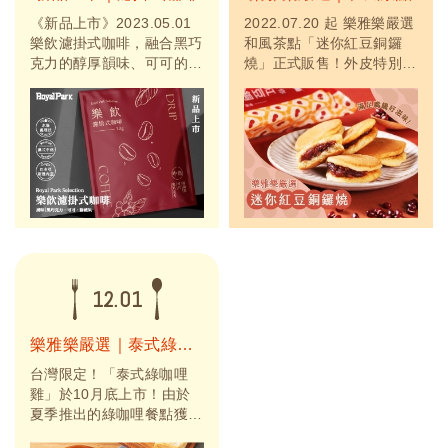
《新品上市》2023.05.01
2022.07.20 起 樂雅樂嚴選
樂飲濾掛式咖啡，融合黑巧
和風茶點「迷你紅豆銅鑼
克力的醇厚韻味、可可的香
燒」正式販售！外皮特別嚴
醇及綠蘋果的清新，喝一杯
選「日本海藻糖」採用獨家
樂飲咖啡開啟你美好的一
專業溫控技術，餅皮鬆軟細
天。
緻、更加濕潤；內餡則嚴選
台灣友善農作的在地紅豆，
精緻熬煮、香濃不膩。推薦
搭配日式綠茶、玄米茶享
用。小巧包裝，自用或送禮
都適合，歡迎至門市參觀選
購！
12.01
樂雅樂嚴選｜泰式綠咖哩雞
台灣限定！「泰式綠咖哩
雞」於10月底上市！由於
夏季推出的綠咖哩餐點獲得
不少消費者熱烈迴響，香辛