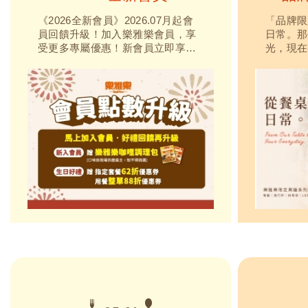
《2026全新會員》2026.07月起會
「品牌限
員回饋升級！加入樂雅樂會員，享
日常。那
受更多專屬優惠！新會員立即享入
光，現在
會好禮，生日再享專屬優惠券。用
樂品牌限
餐消費還能累積點數，兌換人氣餐
熟悉的溫
點、抵用券等多項好禮，讓每一次
受早餐的
用餐都更超值！
杯、陪你
落的LE
平凡日常
把喜歡的