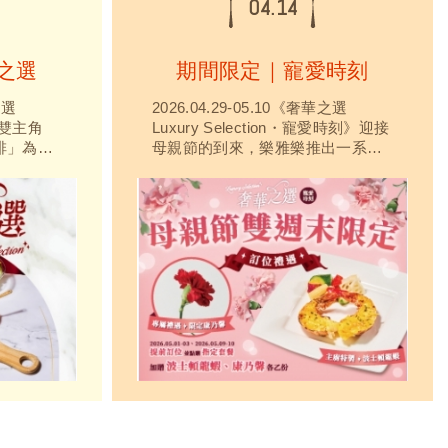
04.14
之選
期間限定｜寵愛時刻
之選
2026.04.29-05.10《奢華之選
海陸雙主角
Luxury Selection・寵愛時刻》迎接
排」為靈
母親節的到來，樂雅樂推出一系列
緊實飽
奢華饗宴以海陸雙主角「波士頓龍
典海味代
蝦 x 香烤豬肋排」為靈感，波士頓
、濃郁肉
龍蝦有著肉質緊實飽滿、風味細緻
，在特別
清甜，是經典海味代表，而豬肋排
一次剛剛
以肉質柔嫩、濃郁肉香與豐富層次
口感為特色，在特別值得慶...