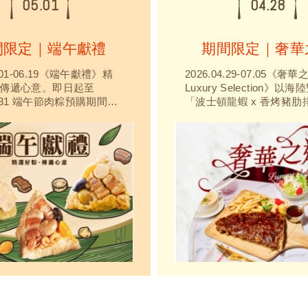
05.01
04.28
間限定｜端午獻禮
期間限定｜奢華
5.01-06.19《端午獻禮》精
2026.04.29-07.05《奢華
傳遞心意。即日起至
Luxury Selection》以
05.31 端午節肉粽預購期間享
「波士頓龍蝦 x 香烤豬肋
！「回購率極高！樂雅樂經
感，波士頓龍蝦有著肉質
再度回歸，推出經典北部
滿、風味細緻清甜，是經
干貝粽，澎湃用料、粒粒
表，而豬肋排以肉質柔嫩
氣十足，吃了一定會愛上
香與豐富層次口感為特色
我們不只準備了端午節肉
值得慶祝的日子裡，享受
精選四大系列多達25款以
好的奢華時刻。