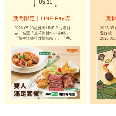
05.21
期間限定｜LINE Pay購好券
期
2026.05.20起推出LINE Pay購好
2026.0
券，精選「豪華海陸牛排御膳」、
選好粽・
「和牛漢堡排炸蝦鐵板」、「香草
2026.
雞腿排炸蝦鐵板」、「雙人滿足套
9折優惠
餐」等多款餐點，最高可享79折優
典肉粽」
惠！
粽及頂級
飽滿、香
的美味！
粽，還有
上...