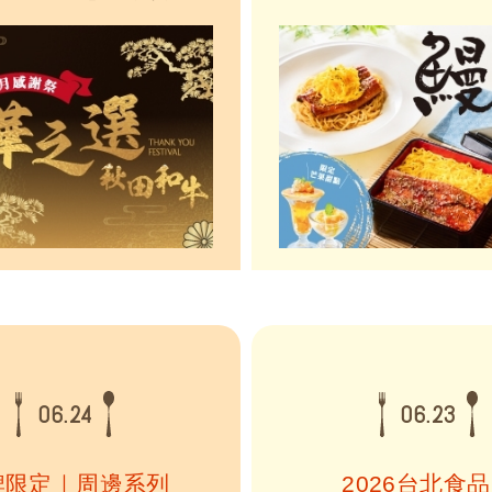
「奢華之選・雙人套
食鰻」的飲食文化，相傳
香烤豬肋排、指定主食、
日品嚐蒲燒鰻魚，能補充
紛冰淇淋三重奏，與最重
接盛夏活力。樂雅樂延續
共享一桌豐盛美味。 同
家庭餐廳的飲食精神，嚴
樂限定店舖攜手日本秋田
業養殖的日本白鰻，承襲
珍稀的 A5等級黑毛和牛，
蒲燒工法，反覆刷上特製
火...
06.24
06.23
牌限定｜周邊系列
2026台北食