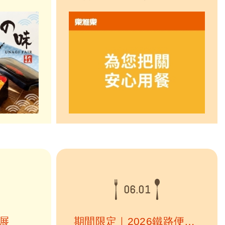
在炎炎夏
品，並同步進行原物料檢視與調
元氣、迎
整。調整期間，部分餐點所使用的
源自日本
醬料及風味將暫時有所調整，餐點
選台灣專
風味可能略有不同，實際供應內容
經典日式
依各門市現場供應為準，如有不
醬汁，細
便，敬請見諒。我們將持續嚴格把
關食材來源與品質，守護每一位顧
客的...
06.01
品展
期間限定｜2026鐵路便當節