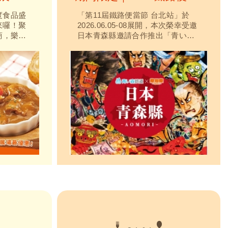
年一度食品盛
「第11屆鐵路便當節 台北站」於
來囉！聚
2026.06.05-08展開，本次榮幸受邀
廠商，樂雅
日本青森縣邀請合作推出「青い森
團購趁現
鉄道便當」內含青森縣產的帆立
咖哩包及
貝、蘋果及黑蒜特色食材，現場還
輕鬆煮、
有販售「青い森鉄道原創週邊商
主廚為你
品」及豐富活動。歡迎大家來參
歡迎週末
加，感受日本青森縣的魅力、品嚐
融合台日美味的獨創便當！