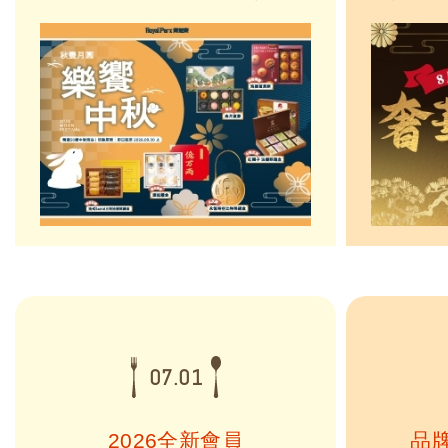
的節日心意。迎接中秋佳節，樂雅
節，推出
樂精選50款質感好禮，從經典月
餐」，從
餅、人氣甜點、特色伴手禮，到嚴
湯品到繽
選醬料與豐盛鮮物，無論是送給家
要的家人
人好友、重要客戶，或與親友共
時，樂雅
享，都能找到恰到好處的中秋心
牛，嚴選
意。
以細緻...
07.01
2026全新會員
品