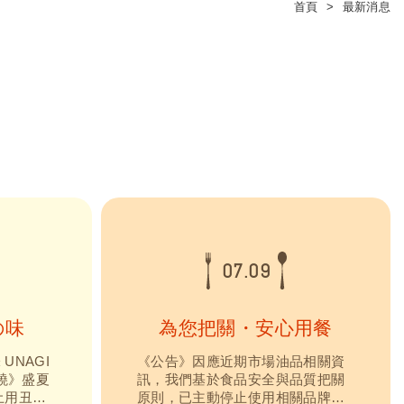
首頁
最新消息
07.09
の味
為您把關・安心用餐
味 UNAGI
《公告》因應近期市場油品相關資
燒》盛夏
訊，我們基於食品安全與品質把關
土用丑日
原則，已主動停止使用相關品牌產