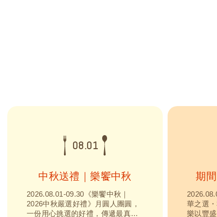
08.01
中秋送禮｜樂饗中秋
期間
2026.08.01-09.30《樂饗中秋｜
2026.0
2026中秋嚴選好禮》月圓人團圓，
華之選・
一份用心挑選的好禮，傳遞最真摯
樂以豐盛