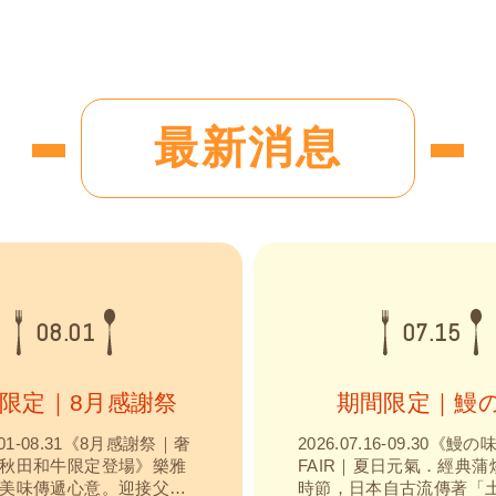
最新消息
08.01
07.15
限定｜8月感謝祭
期間限定｜鰻
8.01-08.31《8月感謝祭｜奢
2026.07.16-09.30《鰻の
秋田和牛限定登場》樂雅
FAIR｜夏日元氣．經典蒲
美味傳遞心意。迎接父親
時節，日本自古流傳著「