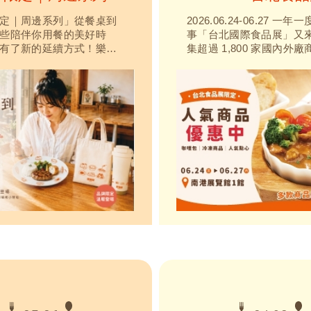
定｜周邊系列」從餐桌到
2026.06.24-06.27 一
些陪伴你用餐的美好時
事「台北國際食品展」又
有了新的延續方式！樂雅
集超過 1,800 家國內外
定周邊系列正式登場，將
樂餐廳推出「展場限定・
度帶進生活裡。無論是享
在」專屬優惠！推出人氣
餐盤、通勤路上的隨行
多款冷凍美食，讓你在家
出門的帆布袋，或點亮角
快速上桌享用！現場還有
D磁吸小燈箱，希望在每個
現做的牛排丼飯等熱食，
中，都能與你再次相遇。
來逛逛！
日常，帶回家！