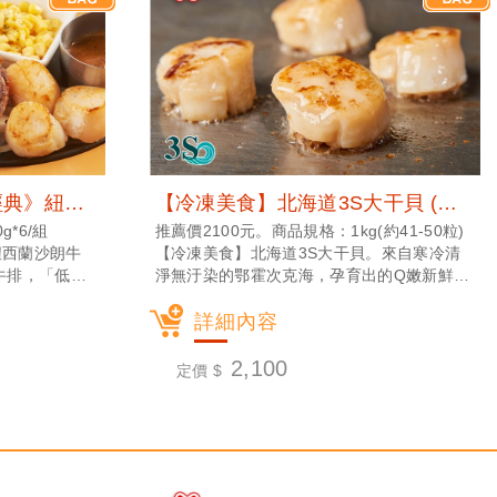
【冷凍美食】《樂雅樂經典》紐西蘭沙朗牛排6入組 (冷凍宅配)
【冷凍美食】北海道3S大干貝 (冷凍宅配)
*6/組
推薦價2100元。商品規格：1kg(約41-50粒)
紐西蘭沙朗牛
【冷凍美食】北海道3S大干貝。來自寒冷清
牛排，「低卡
淨無汙染的鄂霍次克海，孕育出的Q嫩新鮮大
特性。外觀油花
干貝，只要簡單乾煎，即能品嚐大自然的鮮甜
以內，即能充分
美味！
詳細內容
2,100
定價 $