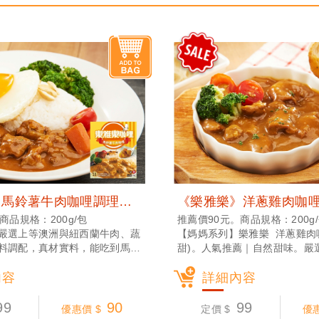
《樂雅樂》馬鈴薯牛肉咖哩調理包(200g) (常溫宅配)
商品規格：200g/包
推薦價90元。商品規格：200g
嚴選上等澳洲與紐西蘭牛肉、蔬
【媽媽系列】樂雅樂 洋蔥雞肉
料調配，真材實料，能吃到馬鈴
甜)。人氣推薦｜自然甜味。嚴
飽足感十足，是樂雅樂暢銷口
肉、蔬果及多樣香辛料調配，
內容
果的自然甜味，喜愛日式咖哩
詳細內容
的風味！
99
90
99
優惠價 $
定價 $
優惠