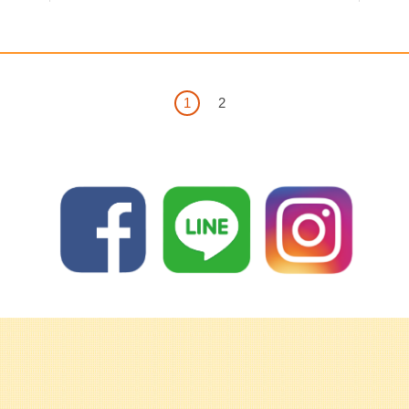
＜
1
2
＞