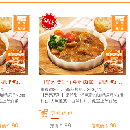
《樂雅樂》洋蔥雞肉咖哩調理包(200g) (常溫宅配)
《樂雅樂》洋蔥雞肉咖哩調理包(200g) (常溫宅配)
/包
推薦價90元。商品規格：200g/包
咖哩調理包(微
【媽媽系列】樂雅樂 洋蔥雞肉咖哩調理包(微
選上等鮮嫩雞
甜)。人氣推薦｜自然甜味。嚴選上等鮮嫩雞
能吃到洋蔥及蔬
肉、蔬果及多樣香辛料調配，能吃到洋蔥及蔬
的人，不容錯過
果的自然甜味，喜愛日式咖哩的人，不容錯過
詳細內容
的風味！
90
99
90
價 $
定價 $
優惠價 $