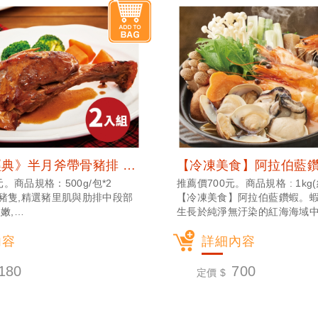
《樂雅樂經典》半月斧帶骨豬排 2入組 (冷凍宅配)
元。商品規格：500g/包*2
推薦價700元。商品規格 : 1kg(
豬隻,精選豬里肌與肋排中段部
【冷凍美食】阿拉伯藍鑽蝦。蝦
嫩,
生長於純淨無汙染的紅海海域
感咬勁十足,享受半筋半肉Q 彈美
保有Q度 ，蝦膏含量高，甘甜
均勻分佈
內容
論燒烤、鍋物，快炒都很美味
詳細內容
濃郁、口感軟嫩多汁。
製醬汁，讓您在家只需要簡單加
180
700
定價 $
上桌