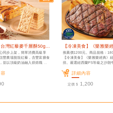
【樂雅樂】台灣紅藜麥千層酥50g\包 (常溫宅配)
心同步上架，簡單消費高級享
推薦價1200元。商品規格：180g
信豐農場脫殼紅藜，含豐富膳食
【冷凍美食】《樂雅樂經典》
，並以頂級奶油融入烘焙職 人
排。嚴選紐西蘭PS等級之沙朗
層堆疊，搭配營養價值高，低脂
路里、低脂肪、低膽固醇」之
紅藜，口味鬆脆、美味健康。
內容
分布均勻，建議煎至七分熟度
詳細內容
享受沙朗帶勁的嚼感！
90
1,200
定價 $