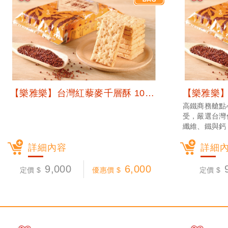
【樂雅樂】台灣紅藜麥千層酥 100包/箱 (常溫宅配)
高鐵商務艙點
受，嚴選台灣
纖維、鐵與鈣
以獨特手法層
詳細內容
低熱量的脫殼
詳細
9,000
6,000
定價 $
優惠價 $
定價 $