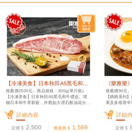
【冷凍美食】日本秋田A5黑毛和牛禮盒 (冷凍宅配)
推薦價2500元。商品規格：300g(單片裝)
推薦價90元。
【冷凍美食】日本秋田A5黑毛和牛禮盒。堪
【媽媽系列】
稱日本和牛界新寵，外觀如大理石般油花分布
果及多樣香辛
均勻，令人賞心悅目，一入口瞬間融化，極為
薯塊與肉塊，
鮮嫩的夢幻口感，美味秘密在於，秋田縣是繼
詳細內容
味。
詳細
新潟縣、北海道全日本第三大稻米生產地，因
此有「米之國秋田」之稱。 而秋田和牛是以
2,500
1,599
定價 $
優惠價 $
定價 $