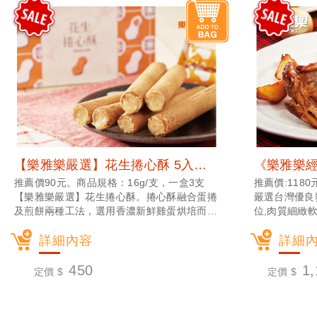
【樂雅樂嚴選】花生捲心酥 5入組 (常溫宅配)
推薦價90元。商品規格：16g/支，一盒3支
推薦價:1180
【樂雅樂嚴選】花生捲心酥。捲心酥融合蛋捲
嚴選台灣優良
及煎餅兩種工法，選用香濃新鮮雞蛋烘培而成
位,肉質細緻軟
的厚實餅皮，搭配台灣本土濃郁鹹口味花生
入口即化,口
醬，完美包覆在濃厚蛋捲裡，每一口都能品嚐
詳細內容
味口感,油花
詳細
到香濃滑順口感。包裝設計以台灣元素呈現，
、煎烤後香氣
精美輕巧，不論送禮或自用都相當適合！
樂雅樂主廚特
450
1,
定價 $
定價 $
熱，就可輕鬆