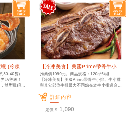
【冷凍美食】阿拉伯藍鑽蝦 (冷凍宅配)
【冷凍美食】美國Prime帶骨牛小排(120g/6入) (冷凍宅配)
約30-40隻)
推薦價1090元。商品規格：120g*6/組
界LV等級！
【冷凍美食】美國Prime帶骨牛小排。牛小排
中，體型壯碩，
與其它部位牛排最大不同點在於牛小排適合各
爽口無腥味！不
種的熟度，帶骨牛小排油花鮮美多汁，愈嚼愈
！
能品嚐到牛小排的迷人香氣。
詳細內容
1,090
定價 $