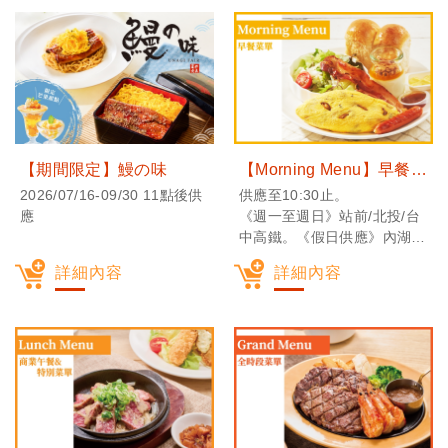
【期間限定】鰻の味
【Morning Menu】早餐菜單
2026/07/16-09/30 11點後供
供應至10:30止。
應
《週一至週日》站前/北投/台
中高鐵。《假日供應》內湖/
台中文心/台南西門。
詳細內容
詳細內容
※【2024/12/15更新】詳細
請見「餐廳位置」營業資訊