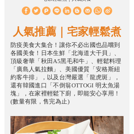
W
S
h
i
a
n
人氣推薦｜宅家輕鬆煮
t
a
防疫美食大集合！讓你不必出國也品嚐到
s
W
各國美食！日本生鮮「北海道大干貝」、
A
e
頂級奢華「秋田A5黑毛和牛」、輕鬆料理
p
i
「廣島人氣拉麵」、美國優質「安格斯紐
p
b
約客牛排」，以及台灣嚴選「龍虎斑」，
o
還有韓國進口「不倒翁OTTOGI 明太魚湯
塊」，在家裡輕鬆下廚，即能安心享用！
(數量有限，售完為止)