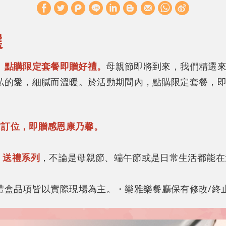
W
S
h
i
選
a
n
t
a
絲情意》點購限定套餐即贈好禮。
母親節即將到來，我們精選
s
W
的愛，細膩而溫暖。於活動期間內，點購限定套餐，即贈
A
e
p
i
p
b
1)提前訂位，即贈感恩康乃馨。
o
意》送禮系列
，不論是母親節、端午節或是日常生活都能在
禮盒品項皆以實際現場為主。
・樂雅樂餐廳保有修改/終