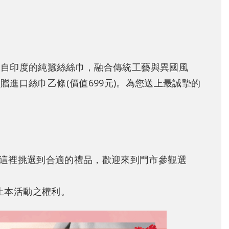
來自印度的純蠶絲絲巾，融合傳統工藝與異國風
進口絲巾乙條(價值699元)。為您送上最誠摯的
這裡挑選到合適的禮品，歡迎來到門市參觀選
止本活動之權利。