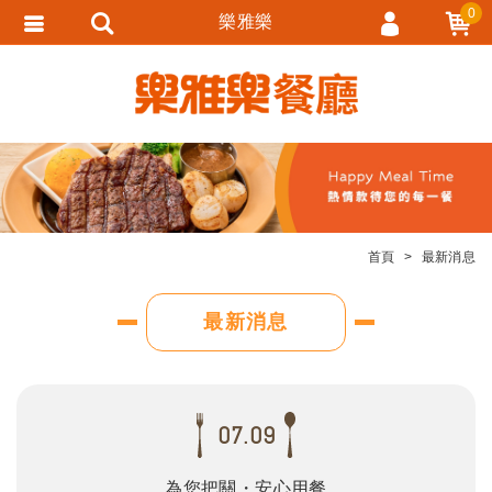
0
樂雅樂
會員登入
會員註冊
忘記密碼
訂單查詢
追蹤清單
首頁
最新消息
匯款通知
最新消息
07.09
為您把關・安心用餐