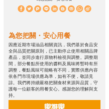
W
S
h
i
a
n
t
a
為您把關・安心用餐
s
W
A
e
因應近期市場油品相關資訊，我們基於食品安
全與品質把關原則，已主動停止使用相關品牌
p
i
產品，並同步進行原物料檢視與調整。調整期
p
b
間，部分餐點所使用的醬料及風味將暫時有所
o
調整，餐點風味可能略有不同，實際供應內容
依各門市現場供應為準，如有不便，敬請見
諒。我們將持續嚴格把關食材來源與品質，守
護每一位顧客的用餐安心。感謝您的理解與支
持。