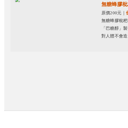
無糖蜂膠枇
原價200元｜
無糖蜂膠枇杷
「巴糖醇」製
對人體不會造