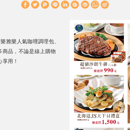
W
S
h
i
a
n
t
a
s
W
，有樂雅樂人氣咖哩調理包、
A
e
多商品，不論是線上購物
p
i
心享用！
p
b
o