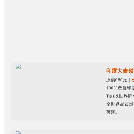
印度大吉嶺
原價680元｜
100%產自印
Tips以世
全世界品質最
著迷。