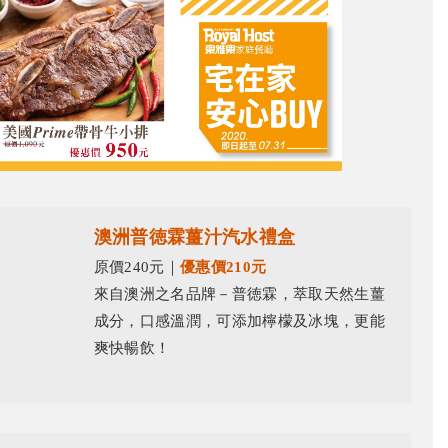
澳洲普徳霖薑汁汽水禮盒
原價240元｜
優惠價210元
來自澳洲之名品牌－普徳霖，萃取天然生薑
成分，口感溫潤，可添加檸檬及冰塊，更能
爽快暢飲！