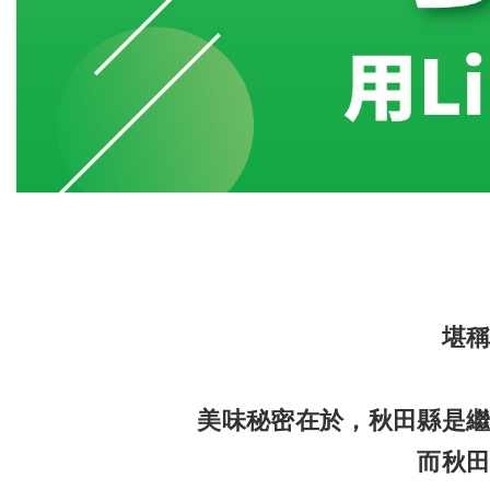
堪
美味秘密在於，秋田縣是
而秋