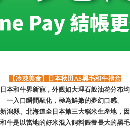
【冷凍美食】日本秋田A5黑毛和牛禮盒
稱日本和牛界新寵，外觀如大理石般油花分布均
一入口瞬間融化，極為鮮嫩的夢幻口感。
繼新潟縣、北海道全日本第三大稻米生產地，因
田和牛是以當地的好米混入飼料餵養長大的黑毛