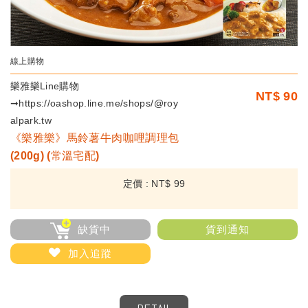
線上購物
樂雅樂Line購物
NT$
90
➞https://oashop.line.me/shops/@roy
alpark.tw
《樂雅樂》馬鈴薯牛肉咖哩調理包
(200g) (常溫宅配)
定價 :
NT$
99
缺貨中
貨到通知
加入追蹤