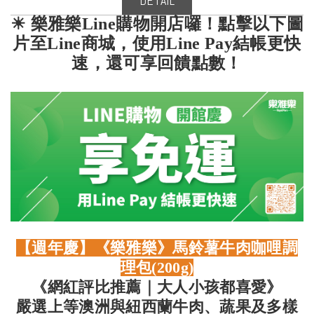
DETAIL
☀ 樂雅樂Line購物開店囉！點擊以下圖
片至Line商城，使用Line Pay結帳更快
速，還可享回饋點數！
【週年慶】《樂雅樂》馬鈴薯牛肉咖哩調
理包(200g)
《網紅評比推薦｜大人小孩都喜愛》
嚴選上等澳洲與紐西蘭牛肉、蔬果及多樣