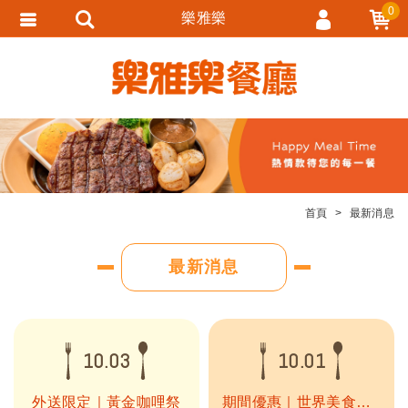
0
樂雅樂
會員登入
會員註冊
忘記密碼
訂單查詢
追蹤清單
首頁
最新消息
匯款通知
最新消息
10.03
10.01
外送限定｜黃金咖哩祭
期間優惠｜世界美食金賞