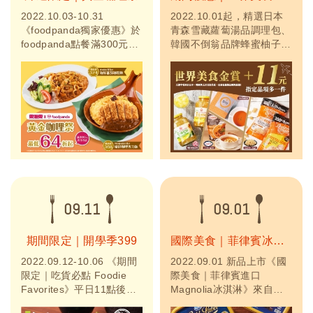
2022.10.03-10.31
2022.10.01起，精選日本
《foodpanda獨家優惠》於
青森雪藏蘿蔔湯品調理包、
foodpanda點餐滿300元享
韓國不倒翁品牌蜂蜜柚子醬
8折優惠，點購「海鮮蕃茄
及生薑茶等眾多商品、土耳
咖哩飯」享85折、PRO會
其知名品牌擁有清真認證的
員限定點購「酥炸豬排咖哩
湯品調理包，只要用銅板價
杏力飯」享8折優惠。
即可加購一件商品！超值優
惠，絕不容錯過！
09.11
09.01
期間限定｜開學季399
國際美食｜菲律賓冰淇淋
2022.09.12-10.06 《期間
2022.09.01 新品上市《國
限定｜吃貨必點 Foodie
際美食｜菲律賓進口
Favorites》平日11點後，
Magnolia冰淇淋》來自菲
點購活動餐點即享399優
律賓第一領導品牌，增添世