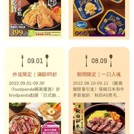
惠！有機會抽中老爺會館住
界美食盡樂雅樂可享用到的
宿券！特別選用「在地竹筴
滋味，嚴選三款經典口味冰
魚」推出日式御膳,以及
淇淋，分別有巧克力、芒
「紐西蘭PS等級草飼
果、紫薯口味，每嚐一口都
牛」、「北海道3S大干
有濃郁的熱帶風情，讓你不
貝」、「和牛漢堡排」等海
出國也能享用世界的美味。
陸豪華食材，以最優惠的價
歡迎來電詢問，門市訂購！
格，享受最美...
09.01
08.09
外送限定｜滿額85折
期間限定｜一口入魂
2022.09.01-09.30
2022.08.10-09.11 《樂雅
《foodpanda獨家優惠》於
樂限量引進》堪稱日本和牛
foodpanda點購「日式御
界新寵的「秋田A5黑毛和
膳」享85折優惠，滿299元
牛」。和牛控絕不容錯過！
再享8折。(PRO會員享8
樂雅樂餐廳再次與日本秋田
折)。
攜手合作限量引進「日本秋
田A5黑毛和牛」，即日起
至2022年09月11日推出
「秋田和牛！一口入魂．絕