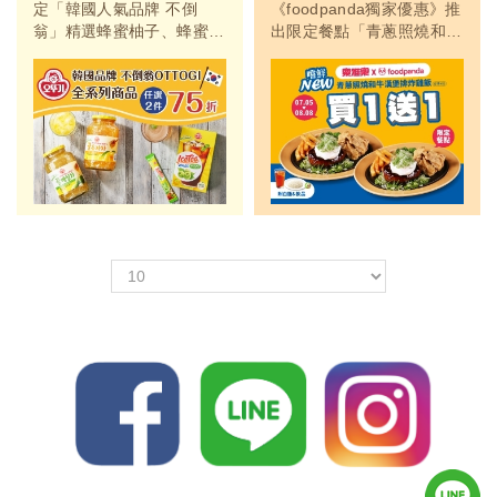
定「韓國人氣品牌 不倒
《foodpanda獨家優惠》推
翁」精選蜂蜜柚子、蜂蜜青
出限定餐點「青蔥照燒和牛
梅茶、冰茶梅子、生薑茶等
漢堡排炸雞飯」，即享買一
商品任2件即享75折優惠，
送一優惠。
超值折扣，機會難得，敬請
把握。
＜
＞