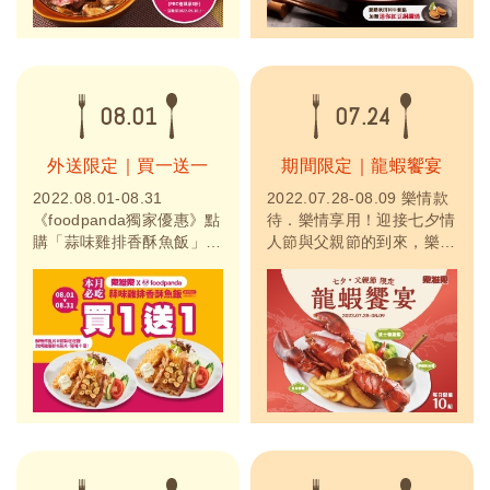
世美味」多樣餐點，主廚創
意融合日式與義式組合「秋
田和牛排御膳」、...
08.01
07.24
外送限定｜買一送一
期間限定｜龍蝦饗宴
2022.08.01-08.31
2022.07.28-08.09 樂情款
《foodpanda獨家優惠》點
待．樂情享用！迎接七夕情
購「蒜味雞排香酥魚飯」，
人節與父親節的到來，樂雅
即享買一送一優惠。
樂餐廳於2022年07月28日
foodpanda 歡慶來台十週
至08月09日推出「千元有
年 ，精選店家折上折，即
找！龍蝦饗宴 優惠價999元
日起至 8 月 31 日，精選店
(原價1485)」，嚴選波士頓
家訂購美食外送指定店家滿
龍蝦，鮮Q飽滿，沾上特製
299 元，輸入指定優惠碼
檸檬奶油，清爽不膩，套餐
【十全十美】整單再享 9
包含湯品、白飯或麵包，飽
折優惠，最高折抵 50 元...
足感十足，適合炎熱夏日享
用...