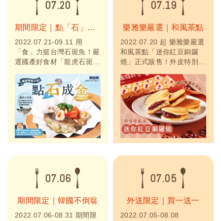
07.20
07.19
期間限定｜點「石」成金
樂雅樂嚴選｜和風茶點
2022.07.21-09.11 用
2022.07.20 起 樂雅樂嚴選
「食」力挺台灣石斑魚！嚴
和風茶點「迷你紅豆銅鑼
選國產好食材「龍虎石斑
燒」正式販售！外皮特別嚴
魚」，期間限定推出「龍虎
選「日本海藻糖」採用獨家
石斑干貝紙鍋套餐」，凡點
專業溫控技術，餅皮鬆軟細
購加碼送「4品牌加菜金乙
緻、更加濕潤；內餡則嚴選
份」(價值280元；限量
台灣友善農作的在地紅豆，
3000份)。
精緻熬煮、香濃不膩。推薦
搭配日式綠茶、玄米茶享
用。小巧包裝，自用或送禮
都適合，歡迎至門市參觀選
購！
07.06
07.05
期間限定｜韓國不倒翁
外送限定｜買一送一
2022.07.06-08.31 期間限
2022.07.05-08.08