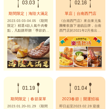
03.03
02.16
期間限定｜海陸大滿足
單店｜台南西門店
2023.03.03-04.05 《期間
《台南西門店》來自東元集
限定》精選4款人氣牛肉餐
團餐飲旗下連鎖品牌，台南
點，凡點購即贈「季節奶
西門店於2021年2月推出新
酪」！《加碼》點「和風照
型態店型，特別以質感灰色
燒牛排御膳」即可加購799
調呈現簡約設計感，帶給人
元升級「日本秋田A5黑毛
清新明亮的感覺。從早餐到
和牛」。【親子同樂】凡點
晚餐超過35款以上餐點，
購「沙朗牛排三拼豪華套
經典牛排、日式御膳、午茶
餐」即可加購99元，享
甜點等選擇，提供兒童餐
「派對餐」乙份！（每次最
點、飲品無限暢飲，以及不
多兩份；限12歲以下孩
定時推出季節限定料理，深
童）。【春季抽獎】即日起
受大人小孩的喜愛！
至...
01.19
01.04
期間限定｜春節菜單
2023春節｜開運招福
2023.01.20-01.29 《期間
即日起至2023.02.28 迎接