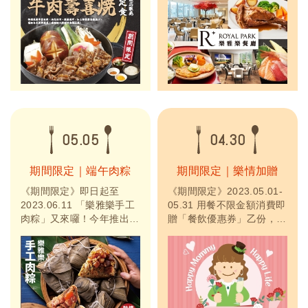
適中，加入主廚特製日式壽
多樣選擇，特別加入羽村日
喜燒湯汁，搭配各式新鮮蔬
式料理，在這裡也能輕鬆品
菜，香甜迷人好滋味為您上
嚐得到。此外，針對商務客
桌！
群特別設計舒適寬敞的包
廂，非常適合會議、聚餐等
多用途使用。全新型態，樂
情歡迎來店用餐！
05.05
04.30
期間限定｜端午肉粽
期間限定｜樂情加贈
《期間限定》即日起至
《期間限定》2023.05.01-
2023.06.11 「樂雅樂手工
05.31 用餐不限金額消費即
肉粽」又來囉！今年推出經
贈「餐飲優惠券」乙份，於
典北部及南部粽外，還有海
05.06-07、05.13-14 週末
鮮御品雙味粽（櫻花蝦干貝
訂位用餐即贈「康乃馨花
芋香粽 / 鮑魚干貝粽）喔！
束」。以上贈品皆數量有
熱情預購中，歡迎來電訂
限，送完為止。本優惠恕不
購！
與其它優惠併用。