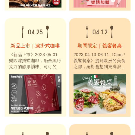
04.25
04.12
新品上市｜濾掛式咖啡
期間限定｜義饗餐桌
《新品上市》2023.05.01
2023.04.13-06.11《Ciao !
樂飲濾掛式咖啡，融合黑巧
義饗餐桌》提到歐洲的美食
克力的醇厚韻味、可可的香
之都，絕對會想到充滿浪漫
醇及綠蘋果的清新，喝一杯
文藝氣息的「義大利」，講
樂飲咖啡開啟你美好的一
究食材的新鮮美味，堅持原
天。
味、崇尚自然，烹飪手法保
留了完整的食材營養，能充
分品嚐到天然的美味。除了
眾人皆知的義大利麵、披薩
及義式冰淇淋，其實還有身
為饕客不能不知道的經典料
理，樂雅樂餐...