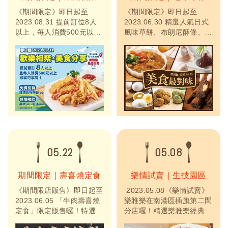
《期間限定》即日起至
《期間限定》即日起至
2023.08.31 提前訂位8人
2023.06.30 精選人氣日式
以上，每人消費500元以
風味草餅、布朗尼酥條、趣
上，即享雙重優惠！免費招
味雞蛋造型麻糬、經典冰粽
待精選炸物拼盤兩份、飲品
等多樣甜點，大人小孩都喜
無限暢飲！《加碼》於
歡，冰涼好滋味！此外，特
FB/IG打卡加贈樂雅樂甜點
別推出「快閃四天！樂雅樂
乙份！
咖哩包下殺55折」，熱情
開賣，歡迎來電訂購！
05.22
05.08
期間限定｜壽喜燒定食
樂情試賣｜生技園區
《期間限店販售》即日起至
2023.05.08《樂情試賣》
2023.06.05 「牛肉壽喜燒
樂雅樂在南港區插旗第二間
定食」限定販售囉！特選美
分店囉！精選樂雅樂經典排
國翼板肉，油花均勻、軟嫩
餐、日式定食及經典咖哩等