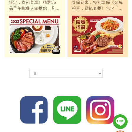
限定．春節菜單》精選35
春節到來，特別準備《金兔
品早午晚餐人氣餐點，凡點
報喜．霸氣套餐》包含「超
購指定餐點即享全面升級
豪華拼盤」波士頓龍蝦X十
「北海道七星米」，鮮甜飽
盎司沙朗牛排、海鮮蕃茄義
滿、風味清爽，限量販售，
大利麵，頂級海陸，份量豐
值得品嚐！
盛，適合2-3人一同享用！
此外，《福兔到．加貝幸
福》精選四款人氣餐點即贈
「北海道3S大干貝(2入)」
乙份。誠心回饋，超值享
受！【LINE限定】加入...
＜
＞